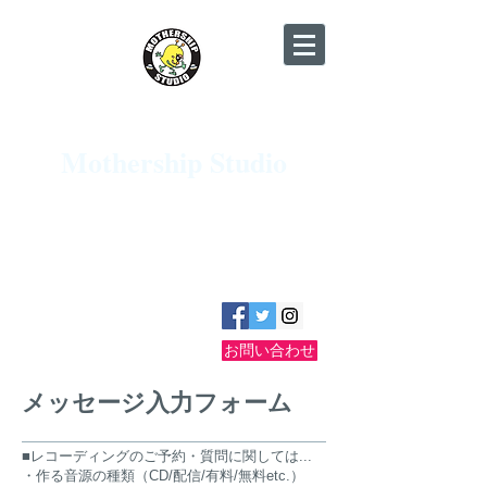
​JR京都駅近く♪ グランドピアノ・Pro
Tools HDX完備♪
Mothership Studio
京都・烏丸十条 リハーサル＆レコーディ
ングスタジオ​
地下鉄烏丸線 十条駅 徒歩2分／駐車場有り
☎075-681-3836
【電話受付 12:00〜23:00】
お問い合わせ
​メッセージ入力フォーム
■レコーディングのご予約・質問に関しては...
・作る音源の種類（CD/配信/有料/無料etc.）