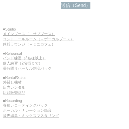
送信（Send）
■Studio
メインブース（＋サブブース）
コントロールルーム（＋ボーカルブース）
休憩ラウンジ（＋ミニカフェ）
■Rehearsal
バンド練習（3名様以上）
個人練習（2名様まで）
長時間リハーサル割安パック
■Rental/Sales
外貸し機材
店内レンタル
店頭販売商品
■Recording
各種レコーディングパック
ボーカル・ナレーション録音
音声編集・ミックスマスタリング
出張レコーディング
セルフレコーディング