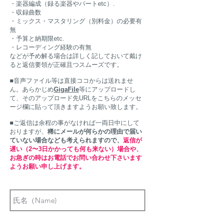
・楽器編成（録る楽器やパートetc）.
・収録曲数
・ミックス・マスタリング（別料金）の必要有
無
・予算と納期限etc.
・レコーディング経験の有無
などが予め解る場合は詳しく記しておいて戴け
ると返信要領が正確且つスムーズです。
■音声ファイル等は直接ココからは送れませ
ん。あらかじめ
GigaFile
等にアップロードし
て、そのアップロード先URLをこちらのメッセ
ージ欄に貼って頂きますようお願い致します。
■ご返信は余程の事がなければ一両日中にして
おりますが、
稀にメールが何らかの理由で届い
ていない場合
なども考えられますので、
返信が
遅い（2〜3日かかっても何も来ない）場合や、
お
急ぎの時はお電話でお問い合わせ下さいます
よ
うお願い申し上げます。