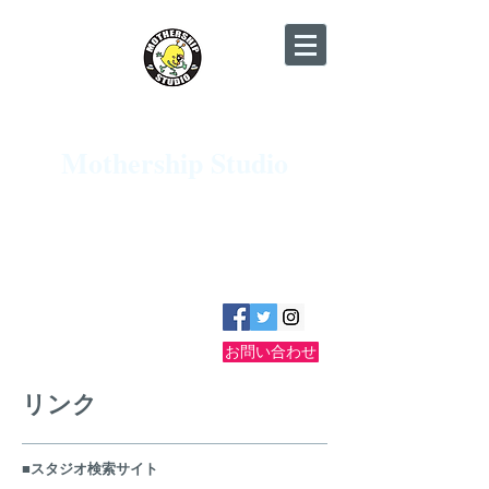
​JR京都駅近く♪ グランドピアノ・Pro
Tools HDX完備♪
Mothership Studio
京都・烏丸十条 リハーサル＆レコーディ
ングスタジオ​
地下鉄烏丸線 十条駅 徒歩2分／駐車場有り
☎075-681-3836
【電話受付 12:00〜23:00】
お問い合わせ
リンク
■スタジオ検索サイト