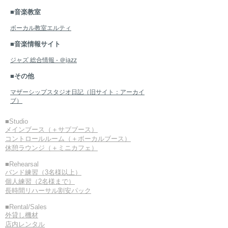
■音楽教室
ボーカル教室エルティ
■音楽情報サイト
ジャズ 総合情報 - ＠jazz
■その他
マザーシップスタジオ日記（旧サイト：アーカイ
ブ）
■Studio
メインブース（＋サブブース）
コントロールルーム（＋ボーカルブース）
休憩ラウンジ（＋ミニカフェ）
■Rehearsal
バンド練習（3名様以上）
個人練習（2名様まで）
長時間リハーサル割安パック
■Rental/Sales
外貸し機材
店内レンタル