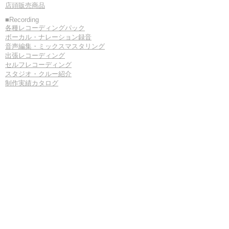
店頭販売商品
■Recording
各種レコーディングパック
ボーカル・ナレーション録音
音声編集・ミックスマスタリング
出張レコーディング
セルフレコーディング
スタジオ・クルー紹介
​制作実績カタログ
■
交通アクセス
■
ご予約・お問い合わせ
■
ブログ
■
コラム
■
ダウンロード
■
リンク
■
プロフィール
■
リハーサル予約状況
京都駅近く・グランドピアノがある音楽スタジオ♪
プロツールスHDX+アナログコンソール完備で業務Rec対応。
京都屈指の設備と実績で貴方のお越しをお待ちしております。