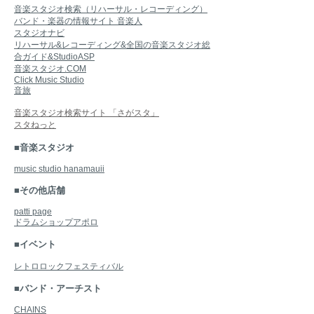
音楽スタジオ検索（リハーサル・レコーディング）
バンド・楽器の情報サイト 音楽人
スタジオナビ
リハーサル&レコーディング&全国の音楽スタジオ総
合ガイド&StudioASP
音楽スタジオ.COM
Click Music Studio
音旅
音楽スタジオ検索サイト 「さがスタ」
スタねっと
■音楽スタジオ
music studio hanamauii
■その他店舗
patti page
ドラムショップアポロ
■イベント
レトロロックフェスティバル
■バンド・アーチスト
CHAINS