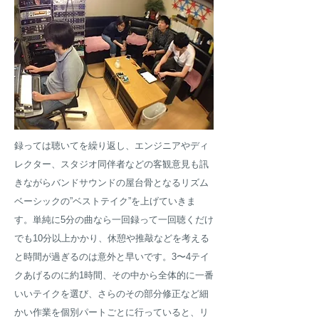
録っては聴いてを繰り返し、エンジニアやディ
レクター、スタジオ同伴者などの客観意見も訊
きながらバンドサウンドの屋台骨となるリズム
ベーシックの”ベストテイク”を上げていきま
す。単純に5分の曲なら一回録って一回聴くだけ
でも10分以上かかり、休憩や推敲などを考える
と時間が過ぎるのは意外と早いです。3〜4テイ
クあげるのに約1時間、その中から全体的に一番
いいテイクを選び、さらのその部分修正など細
かい作業を個別パートごとに行っていると、リ