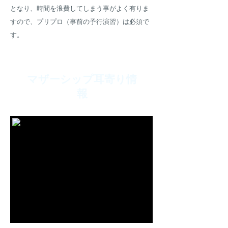
となり、時間を浪費してしまう事がよく有りま
すので、プリプロ（事前の予行演習）は必須で
す。
​マザーシップ耳寄り情
報