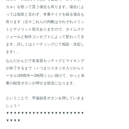
カル）を歌って貰う場合も有ります。場合によ
っては仮歌と言わず、本番テイクを録る場合も
有ります（注※これらの判断はそれぞれメリッ
トとデメリット双方ありますので、タイムスケ
ジュールと制作コンセプトによって変わってき
ます。詳しくはミーティングにて相談・決定し
ます）。
なんだかんだで各楽器セッティグとマイキング
が終了するまで（＝つまりスタジオ入りからト
ータル1時間半〜2時間くらい掛けて、やっと本
番の録音ボタンが押せる状況になります。
ということで、早速録音ボタンを押していきま
しょう！
▼
▼
▼
▼
▼
▼
▼
▼
▼
▼
▼
▼
▼
▼
▼
▼
▼
▼
▼
▼
▼
▼
▼
▼
▼