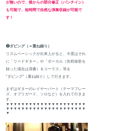
が無いの
で、後からの部分修正（パンチイン）
も可能で、短時間で自然な演奏
収録が可能で
す！
❷ダビング（＝重ね録り）
リズムベーシックが出来上がると、今度はそれ
に「リードギター」や「ボーカル（先程仮歌を
録った場合は清書）＆コーラス」等を
"ダビング"（重ね録り）して行きます。
まずはギターのレイヤーパート（テーマフレー
ズ、オブリガード、ソロなど）を入れて行きま
す。
▼
▼
▼
▼
▼
▼
▼
▼
▼
▼
▼
▼
▼
▼
▼
▼
▼
▼
▼
▼
▼
▼
▼
▼▼▼
▼
▼
▼
▼
▼
▼
▼
▼
▼
▼
▼
▼
▼
▼
▼
▼
▼