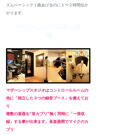
ズムベーシック１曲あげるのに１〜２時間位か
かります。
​マザーシップ耳寄り情
報
マザーシップ
スタジオはコントロールルームの
他に「独立した３つの録音ブース」を備えてお
り
複数の楽器を”音カブリ”無く
同時に「一発収
録」する事が出来ます。
各楽器間でマイクのカ
ブリ