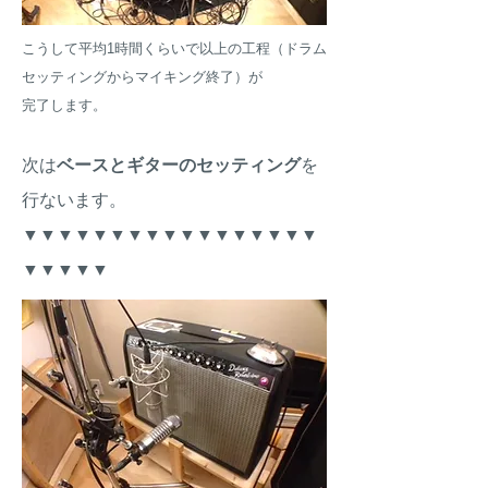
こうして平均1時間くらいで以上の工程（ドラム
セッティングからマイキング終了）が
​完了します。
次は
ベースとギターのセッティング
を
行ないます。
▼
▼
▼
▼
▼
▼
▼
▼
▼
▼
▼
▼
▼
▼
▼
▼
▼
▼
▼
▼
▼
▼