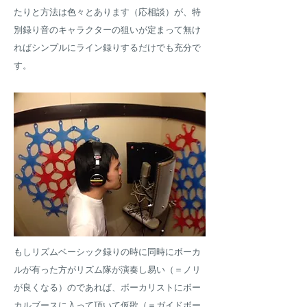
たりと方法は色々とあります（応相談）が、特
別録り音のキャラクターの狙いが定まって無け
ればシンプルにライン録りするだけでも充分で
す。
もしリズムベーシック録りの時に同時にボーカ
ルが有った方がリズム隊が演奏し易い（＝ノリ
が良くなる）のであれば、ボーカリストにボー
カルブースに入って頂いて仮歌（＝ガイドボー