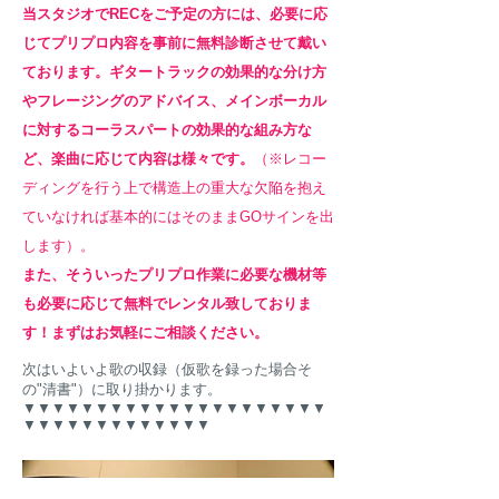
当スタジオでRECをご予定の方には、必要に応
じてプリプロ内容を事前に無料
診断させて戴い
ておりま
す。ギタートラックの効果的な分け方
やフレージングのアドバイス、メインボーカル
に対する
コーラスパートの効果的な組み方な
ど、楽曲に応じて内容は様々です。
（※レコー
ディングを行う上で構造上の重大な欠陥を抱え
ていなければ基本的にはそのままGOサインを出
します）。
また、そういったプリプロ作業に必要な機材等
も必要に応じて無料でレンタル致しておりま
す！まずはお気軽にご相談ください。
次はいよいよ歌の収録（仮歌を録った場合そ
の"清書"）に取り掛かります。
▼
▼
▼
▼
▼
▼
▼
▼
▼
▼
▼
▼
▼
▼
▼
▼
▼▼▼
▼
▼
▼
▼
▼
▼
▼
▼
▼
▼
▼
▼▼▼
▼