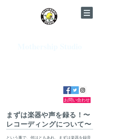
​JR京都駅近く♪ グランドピアノ・Pro
Tools HDX完備♪
Mothership Studio
京都・烏丸十条 リハーサル＆レコーディ
ングスタジオ​
地下鉄烏丸線 十条駅 徒歩2分／駐車場有り
☎075-681-3836
【電話受付 12:00〜23:00】
お問い合わせ
まずは楽器や声を録る！〜
レコーディングについて〜
という事で、何はともあれ、まずは楽器を録音